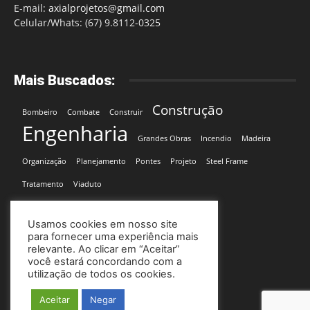
E-mail:
axialprojetos@gmail.com
Celular/Whats: (67) 9.8112-0325
Mais Buscados:
Construção
Bombeiro
Combate
Construir
Engenharia
Grandes Obras
Incendio
Madeira
Organização
Planejamento
Pontes
Projeto
Steel Frame
Tratamento
Viaduto
Usamos cookies em nosso site
para fornecer uma experiência mais
relevante. Ao clicar em “Aceitar”
você estará concordando com a
utilização de todos os cookies.
Site desenvolvido por:
Soma Mídia
Aceitar
Negar