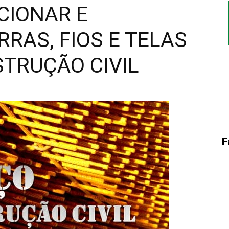
CIONAR E
Engenharia,
RAS, FIOS E TELAS
STRUÇÃO CIVIL
Projetos
F
e
Construções