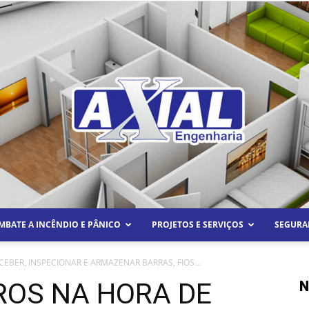
MBATE A INCÊNDIO E PÂNICO
PROJETOS E SERVIÇOS
SEGURA
Axial
CEBER, INSPECIONAR E ARMAZENAR BARRAS, FIOS...
ROS NA HORA DE
N