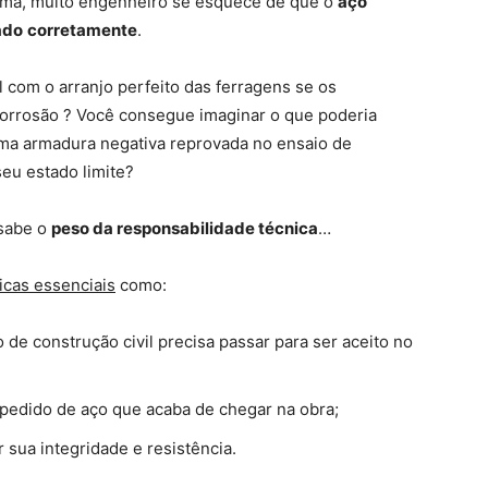
orma, muito engenheiro se esquece de que o
aço
ado
corretamente
.
l com o arranjo perfeito das ferragens se os
orrosão ? Você consegue imaginar o que poderia
a armadura negativa reprovada no ensaio de
seu estado limite?
 sabe o
peso da responsabilidade técnica
…
icas essenciais
como:
de construção civil precisa passar para ser aceito no
edido de aço que acaba de chegar na obra;
 sua integridade e resistência.