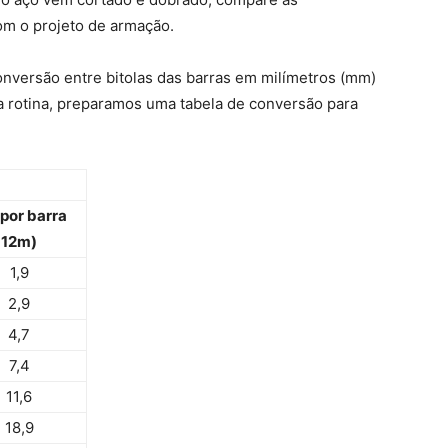
om o projeto de armação.
nversão entre bitolas das barras em milímetros (mm)
ura rotina, preparamos uma tabela de conversão para
 por barra
12m)
1,9
2,9
4,7
7,4
11,6
18,9