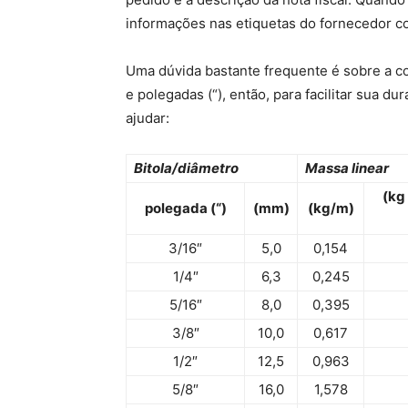
informações nas etiquetas do fornecedor c
Uma dúvida bastante frequente é sobre a co
e polegadas (“), então, para facilitar sua d
ajudar:
Bitola/diâmetro
Massa linear
(kg
polegada (“)
(mm)
(kg/m)
3/16″
5,0
0,154
1/4″
6,3
0,245
5/16″
8,0
0,395
3/8″
10,0
0,617
1/2″
12,5
0,963
5/8″
16,0
1,578