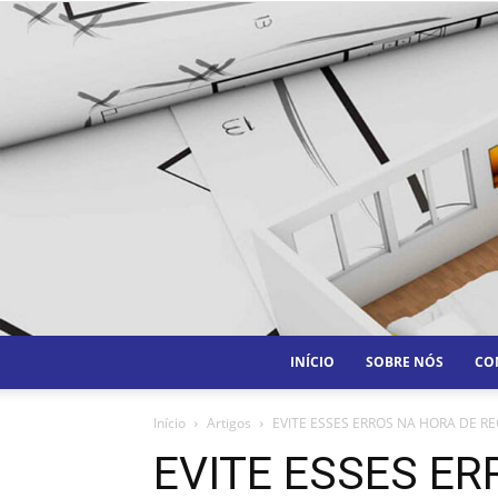
INÍCIO
SOBRE NÓS
CO
Início
Artigos
EVITE ESSES ERROS NA HORA DE RE
EVITE ESSES ER