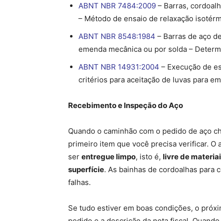
ABNT NBR 7484:2009
– Barras, cordoalh
– Método de ensaio de relaxação isotérm
ABNT NBR 8548:1984
– Barras de aço d
emenda mecânica ou por solda – Determi
ABNT NBR 14931:2004
– Execução de es
critérios para aceitação de luvas para e
Recebimento e Inspeção do Aço
Quando o caminhão com o pedido de aço ch
primeiro item que você precisa verificar. O 
ser
entregue limpo
, isto é,
livre de materi
superfície
. As bainhas de cordoalhas para
falhas.
Se tudo estiver em boas condições, o próx
pedido e a descrição da nota fiscal. Quand