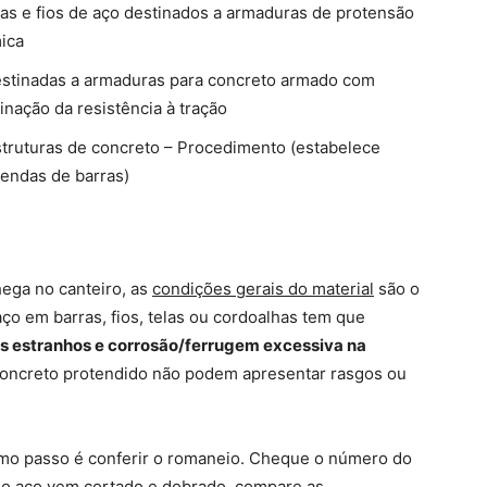
as e fios de aço destinados a armaduras de protensão
ica
estinadas a armaduras para concreto armado com
nação da resistência à tração
truturas de concreto – Procedimento (estabelece
mendas de barras)
ega no canteiro, as
condições gerais do material
são o
aço em barras, fios, telas ou cordoalhas tem que
ais estranhos e corrosão/ferrugem excessiva na
 concreto protendido não podem apresentar rasgos ou
imo passo é conferir o romaneio. Cheque o número do
o o aço vem cortado e dobrado, compare as