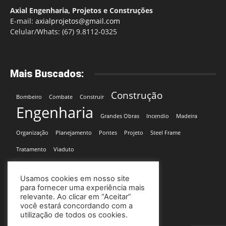
Axial Engenharia, Projetos e Construções
E-mail:
axialprojetos@gmail.com
Celular/Whats: (67) 9.8112-0325
Mais Buscados:
Construção
Bombeiro
Combate
Construir
Engenharia
Grandes Obras
Incendio
Madeira
Organização
Planejamento
Pontes
Projeto
Steel Frame
Tratamento
Viaduto
Usamos cookies em nosso site
para fornecer uma experiência mais
relevante. Ao clicar em “Aceitar”
você estará concordando com a
utilização de todos os cookies.
Site desenvolvido por:
Soma Mídia