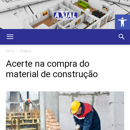
Abrir 
Axial
Início
Artigos
Acerte na compra do
Engenharia,
material de construção
Projetos
e